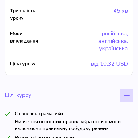
45 хв
Тривалість
уроку
російська,
Мови
англійська,
викладання
українська
від
10.32
USD
Ціна уроку
Цілі курсу
Освоєння граматики:
Вивчення основних правил української мови,
включаючи правильну побудову речень.
Розвиток розмовної мови: