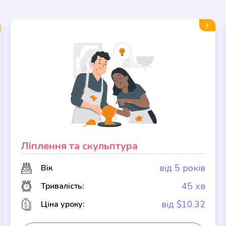
Ліплення та скульптура
від 5 років
Вік
45 хв
Тривалість:
від $10.32
Ціна уроку: