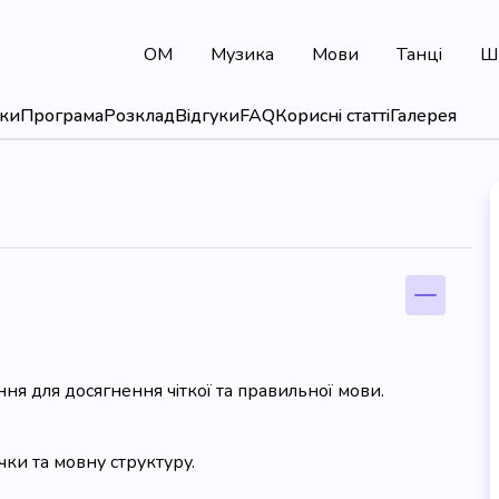
ОМ
Музика
Мови
Танці
Ш
оки
Програма
Розклад
Відгуки
FAQ
Корисні статті
Галерея
ня для досягнення чіткої та правильної мови.
ки та мовну структуру.