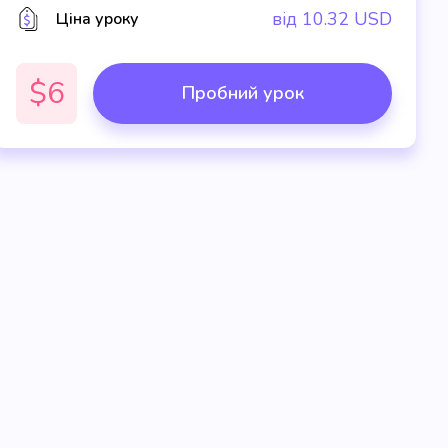
від
10.32
USD
Ціна уроку
$6
Пробний урок