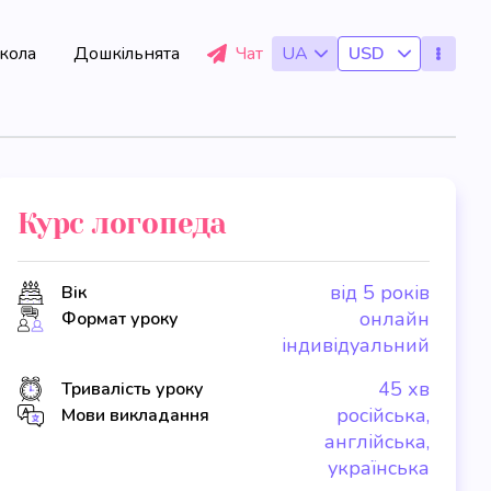
кола
Дошкільнята
Чат
UA
USD
Курс логопеда
від 5 років
Вік
онлайн
Формат уроку
індивідуальний
45 хв
Тривалість уроку
російська,
Мови викладання
англійська,
українська