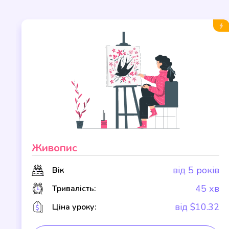
Живопис
в
від 5 років
Вік
в
45 хв
Тривалість:
2
від $10.32
Ціна уроку: