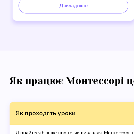
Докладніше
Як працює Монтессорі ц
Як проходять уроки
Дізнайтеся більше про те, як викладачі Монтессорі 