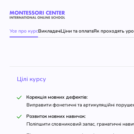
Усе про курс
Викладачі
Ціни та оплата
Як проходять ур
Цілі курсу
Корекція мовних дефектів:
Виправити фонетичні та артикуляційні порушен
Розвиток мовних навичок:
Поліпшити словниковий запас, граматичні навич