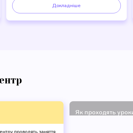
Докладніше
ентр
центру проводять заняття