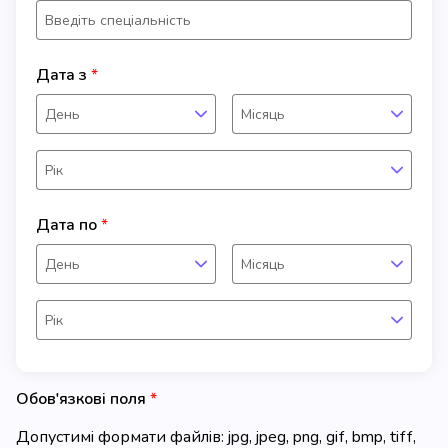
Дата з
День
Місяць
Рік
Дата по
День
Місяць
Рік
Обов'язкові поля
Допустимі формати файлів: jpg, jpeg, png, gif, bmp, tiff,