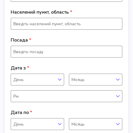
Населений пункт, область
Посада
Дата з
День
Місяць
Рік
Дата по
День
Місяць