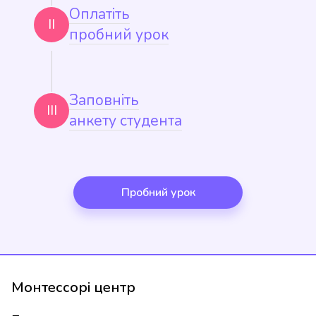
Оплатіть
II
пробний урок
Заповніть
III
анкету студента
Пробний урок
Монтессорі центр