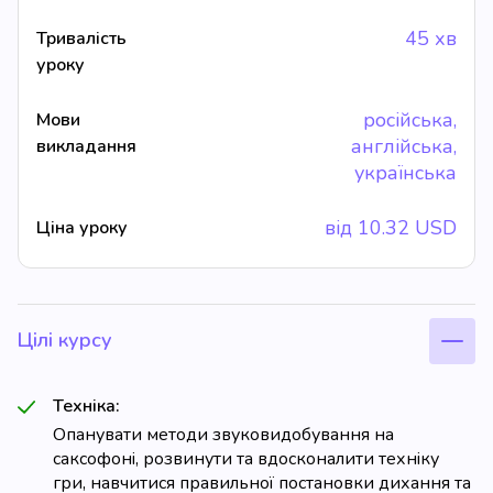
45 хв
Тривалість
уроку
російська,
Мови
англійська,
викладання
українська
від
10.32
USD
Ціна уроку
Цілі курсу
Техніка:
Опанувати методи звуковидобування на
саксофоні, розвинути та вдосконалити техніку
гри, навчитися правильної постановки дихання та