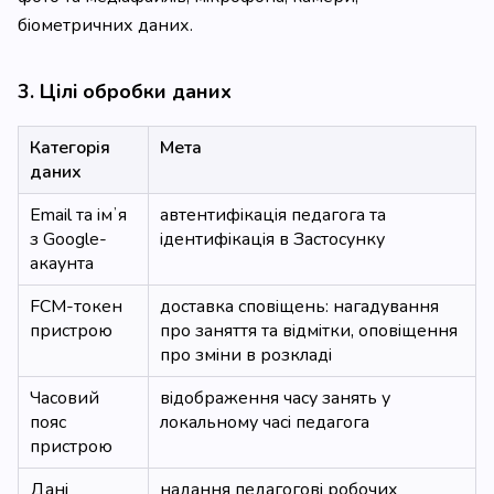
біометричних даних.
3. Цілі обробки даних
Категорія
Мета
даних
Email та імʼя
автентифікація педагога та
з Google-
ідентифікація в Застосунку
акаунта
FCM-токен
доставка сповіщень: нагадування
пристрою
про заняття та відмітки, оповіщення
про зміни в розкладі
Часовий
відображення часу занять у
пояс
локальному часі педагога
пристрою
Дані
надання педагогові робочих