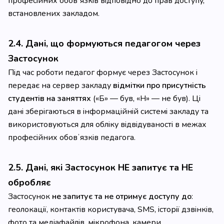
професійних обовʼязків відповідно до прав доступу,
встановлених закладом.
2.4. Дані, що формуються педагогом через
Застосунок
Під час роботи педагог формує через Застосунок і
передає на сервер закладу
відмітки про присутність
студентів на заняттях
(«Б» — був, «Н» — не був). Ці
дані зберігаються в інформаційній системі закладу та
використовуються для обліку відвідуваності в межах
професійних обовʼязків педагога.
2.5. Дані, які Застосунок НЕ запитує та НЕ
обробляє
Застосунок
не запитує та не отримує доступу до
:
геолокації, контактів користувача, SMS, історії дзвінків,
фото та медіафайлів, мікрофона, камери,