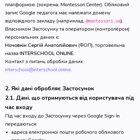
платформою (зокрема, Montessori Center). Обліковий
запис Google педагога має належати домену
відповідного закладу (наприклад,
).
@montessori.ua
Власником Застосунку та оператором (контролером)
персональних даних є:
Ночовкін Сергій Анатолійович
(ФОП), торговельна
назва
INTERSCHOOL ONLINE
.
Контакт з питань обробки даних:
interschool@interschool.online
.
2. Які дані обробляє Застосунок
2.1. Дані, що отримуються від користувача під
час входу
Під час входу до Застосунку через Google Sign-In
передаються:
адреса електронної пошти робочого облікового