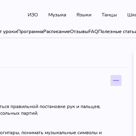
ИЗО
Музыка
Языки
Танцы
Шк
т уроки
Программа
Расписание
Отзывы
FAQ
Полезные стать
ться правильной постановке рук и пальцев,
 сольных партий.
трогитары, понимать музыкальные символы и