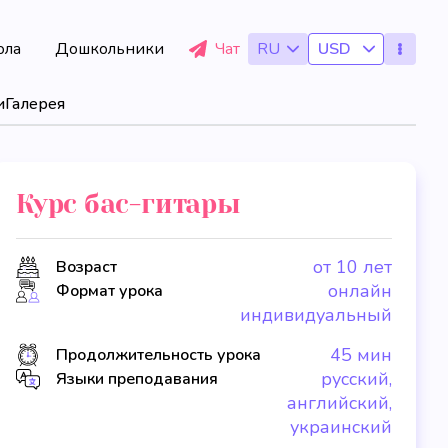
ола
Дошкольники
Чат
RU
USD
и
Галерея
Курс бас-гитары
от 10 лет
Возраст
онлайн
Формат урока
индивидуальный
45 мин
Продолжительность урока
русский,
Языки преподавания
английский,
украинский