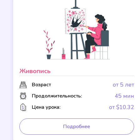
Живопись
т
от 5 лет
Возраст
н
45 мин
Продолжительность:
2
от $10.32
Цена урока:
Подробнее