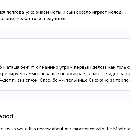
я полгода, уже знаем ноты и сын весело играет мелодии. 
отрим, может тоже получится.
то Наташа бежит к пианино утром первым делом, как только
тренирует гаммы, пока всё не доиграет, даже не идет зав
будет пианисткой! Спасибо учительнице Снежане за терпе
nwood
lute joy to write this review about our experience with the Montes