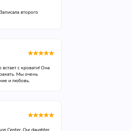
Записала второго
 встает с кровати! Она
тракать. Мы очень
ние и любовь.
sori Center. Our daughter