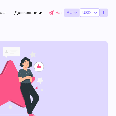
ола
Дошкольники
Чат
RU
USD