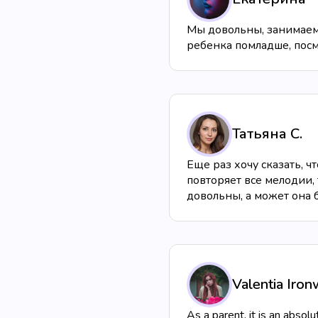
Мы довольны, занимаемс
ребенка помладше, посм
Татьяна С.
Еще раз хочу сказать, ч
повторяет все мелодии, 
довольны, а может она 
Valentia Iro
As a parent, it is an abso