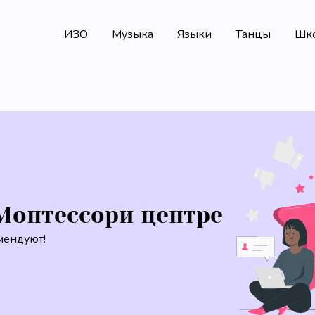
ИЗО
Музыка
Языки
Танцы
Шк
Монтессори центре
мендуют!