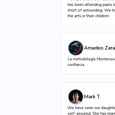
has been attending piano l
short of astounding. We hi
the arts in their children.
Amadeo Zara
La metodología Montessori
confianza.
Mark T.
We have seen our daughter g
self-assured. She has lea