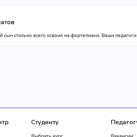
патов
й сын столько всего освоил на фортепиано. Ваши педагоги 
нтр
Студенту
Педагог
Выбрать курс
Вакансии