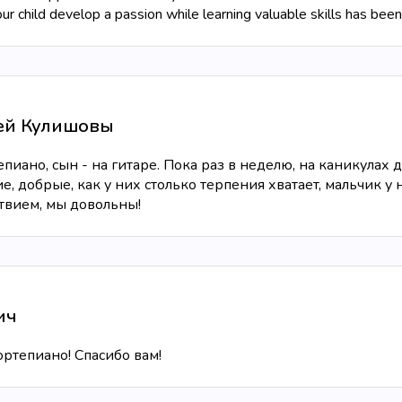
r child develop a passion while learning valuable skills has been i
гей Кулишовы
иано, сын - на гитаре. Пока раз в неделю, на каникулах д
, добрые, как у них столько терпения хватает, мальчик у н
твием, мы довольны!
ич
ртепиано! Спасибо вам!